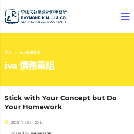
主頁
iva 債務重組
iva 債務重組
Stick with Your Concept but Do
Your Homework
2015 年 12 月 25 日
Posted by:
webmaster