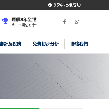
95% 批核成功
連續8年全港
第一市場佔有率*
審計及稅務
免費初步分析
聯絡我們