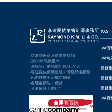
IVA
IVA
-香港註冊資深執業會計師
IVA
-2004年執業至今
-法庭認可債務重組IVA代名人
債務
-專注提供債務重組 / 債務舒緩服務
-已辦理數千宗成功個案
債務
-處理金額以十億計
債務
-全港最多人選用*
IVA