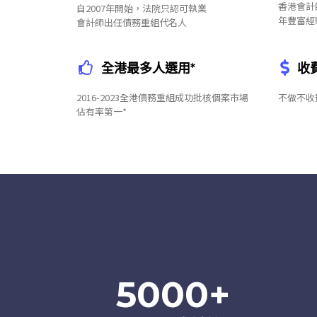
香港會計
自2007年開始，法院只認可執業
年豐富經
會計師出任債務重組代名人
全港最多人選用*
收
2016-2023全港債務重組成功批核個案市場
不做不收
佔有率第一*
5000
+