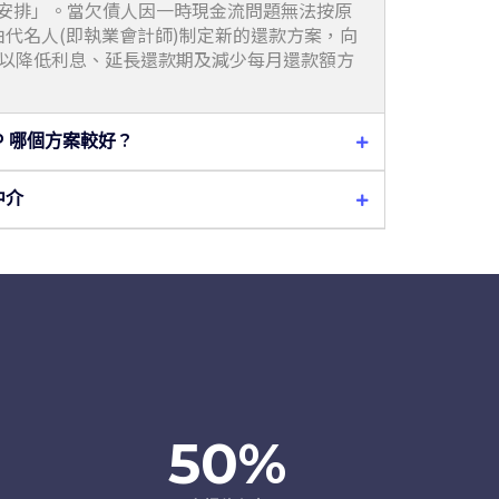
願安排」。當欠債人因一時現金流問題無法按原
代名人(即執業會計師)制定新的還款方案，向
 以降低利息、延長還款期及減少每月還款額方
 哪個方案較好 ?
中介
50
%