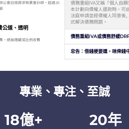
債務重組IVA又稱「個人自
師公會註冊資深執業會計師，超過20
本計劃向債權人還款時，可由
驗
法庭申請並經債權人同意後,
式解決債務問題。
費公道、透明
債務重組IVA或債務舒緩DRP
費，絕無隱藏或比例收費
忠告：借錢梗要還，咪俾錢
專業、專注、至誠
18
億+
20
年