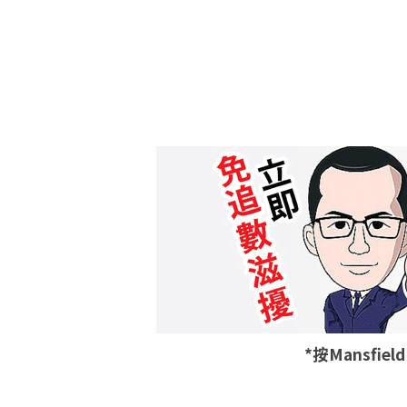
*按Mansfie