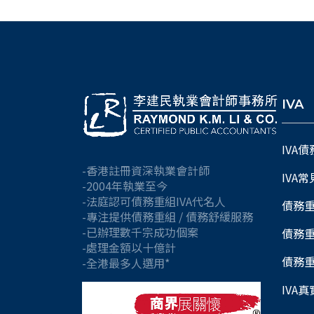
IVA
IVA
-香港註冊資深執業會計師
IVA
-2004年執業至今
-法庭認可債務重組IVA代名人
債務
-專注提供債務重組 / 債務舒緩服務
-已辦理數千宗成功個案
債務
-處理金額以十億計
債務
-全港最多人選用*
IVA