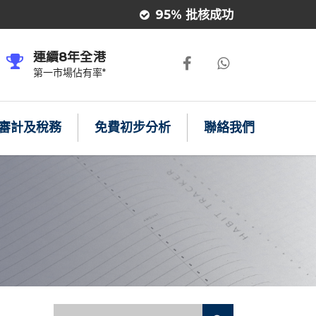
95% 批核成功
連續8年全港
第一市場佔有率*
審計及稅務
免費初步分析
聯絡我們