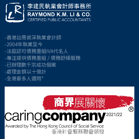
-香港註冊資深執業會計師
-2004年執業至今
-法庭認可債務重組IVA代名人
-專注提供債務重組 / 債務舒緩服務
-已辦理數千宗成功個案
-處理金額以十億計
-全港最多人選用*