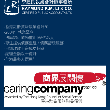
-香港註冊資深執業會計師
-2004年執業至今
-法庭認可債務重組IVA代名人
-專注提供債務重組 / 債務舒緩服務
-已辦理數千宗成功個案
-處理金額以十億計
-全港最多人選用*