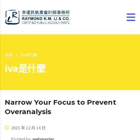
主頁
iva是什麼
iva是什麼
Narrow Your Focus to Prevent
Overanalysis
2015 年 12 月 14 日
Posted by:
webmaster