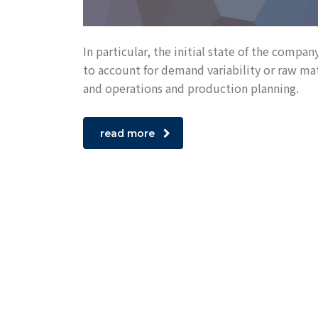
In particular, the initial state of the compa
to account for demand variability or raw mat
and operations and production planning.
read more