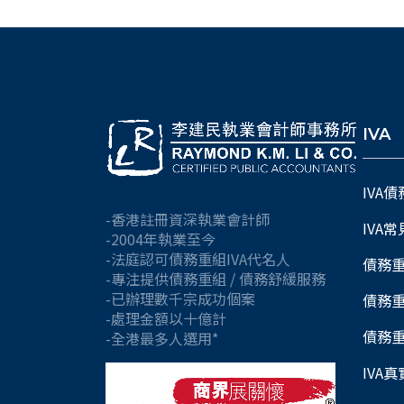
IVA
IVA
-香港註冊資深執業會計師
IVA
-2004年執業至今
-法庭認可債務重組IVA代名人
債務
-專注提供債務重組 / 債務舒緩服務
-已辦理數千宗成功個案
債務
-處理金額以十億計
債務
-全港最多人選用*
IVA