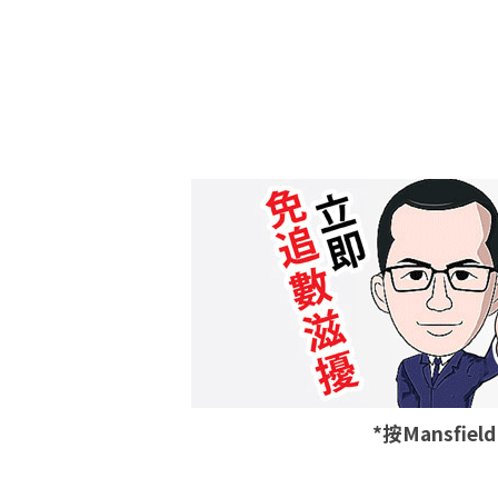
*按Mansfie