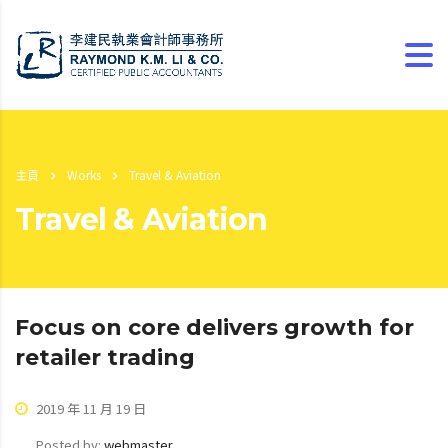
主頁
Works
Travel & Aviation
Travel & Aviation
Focus on core delivers growth for
retailer trading
2019 年 11 月 19 日
Posted by:
webmaster