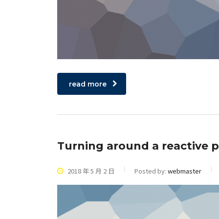
read more
Turning around a reactive 
2018 年 5 月 2 日
Posted by:
webmaster